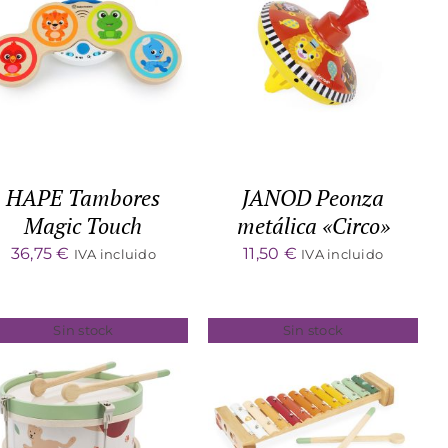
DETALLES
DETALLES
HAPE Tambores
JANOD Peonza
Magic Touch
metálica «Circo»
36,75
€
11,50
€
IVA incluido
IVA incluido
Sin stock
Sin stock
DETALLES
DETALLES