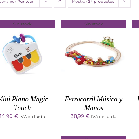
dena por
Puntuar
Mostrar
24 productos
Sin stock
Sin stock
DETALLES
DETALLES
Mini Piano Magic
Ferrocarril Música y
Touch
Monos
14,90
€
38,99
€
IVA incluido
IVA incluido