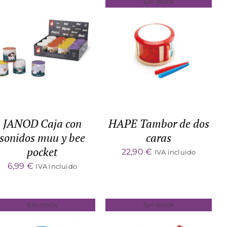
Sin stock
ADD TO CART
/
DETALLES
DETALLES
JANOD Caja con
HAPE Tambor de dos
sonidos muu y bee
caras
pocket
22,90
€
IVA incluido
6,99
€
IVA incluido
Sin stock
Sin stock