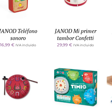
JANOD Teléfono
JANOD Mi primer
sonoro
tambor Confetti
16,99
€
29,99
€
IVA incluido
IVA incluido
ADD TO CART
/
ADD TO CART
/
DETALLES
DETALLES