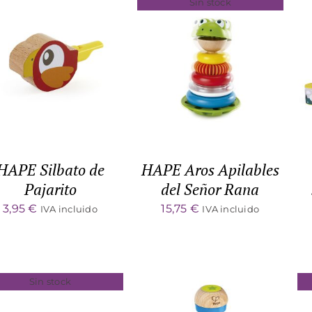
Sin stock
ADD TO CART
/
DETALLES
DETALLES
HAPE Silbato de
HAPE Aros Apilables
Pajarito
del Señor Rana
3,95
€
15,75
€
IVA incluido
IVA incluido
Sin stock