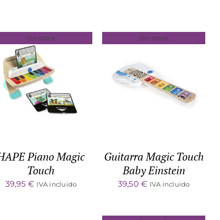
Sin stock
Sin stock
DETALLES
DETALLES
HAPE Piano Magic
Guitarra Magic Touch
Touch
Baby Einstein
39,95
€
39,50
€
IVA incluido
IVA incluido