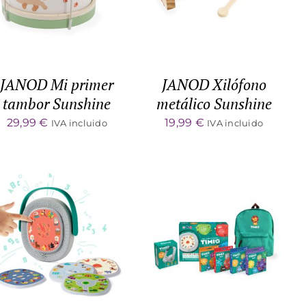
JANOD Mi primer
JANOD Xilófono
tambor Sunshine
metálico Sunshine
29,99
€
19,99
€
IVA incluido
IVA incluido
ADD TO CART
/
ADD TO CART
/
DETALLES
DETALLES