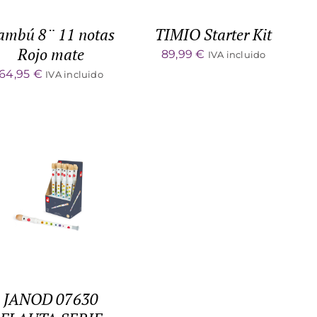
ambú 8¨ 11 notas
TIMIO Starter Kit
Rojo mate
89,99
€
IVA incluido
64,95
€
IVA incluido
ADD TO CART
/
DETALLES
JANOD 07630