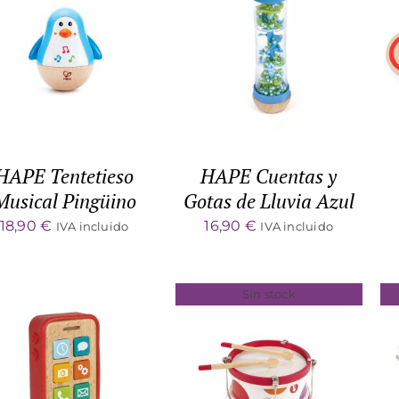
ADD TO CART
/
DETALLES
DETALLES
HAPE Tentetieso
HAPE Cuentas y
Musical Pingüino
Gotas de Lluvia Azul
18,90
€
16,90
€
IVA incluido
IVA incluido
Sin stock
ADD TO CART
/
DETALLES
DETALLES