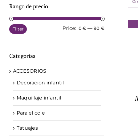
Or
Rango de precio
Price:
—
Min
Max
0 €
90 €
Filter
price
price
Categorías
ACCESORIOS
Decoración infantil
Maquillaje infantil
Para el cole
Tatuajes