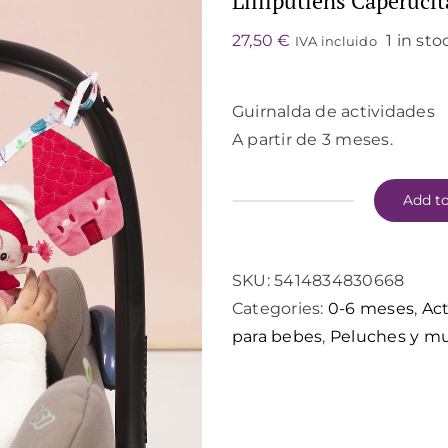
Lilliputiens Caperucit
27,50
€
1 in sto
IVA incluido
Guirnalda de actividades
A partir de 3 meses.
Add to
Lilliputiens
Caperucita
Roja
SKU:
5414834830668
a
Categories:
0-6 meses
,
Act
passegio
para bebes
,
Peluches y m
quantity