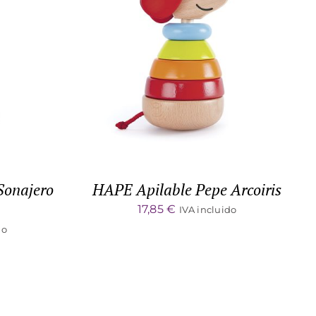
DETALLES
 Sonajero
HAPE Apilable Pepe Arcoiris
17,85
€
IVA incluido
do