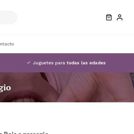
ntacto
Juguetes para
todas las edades
gio