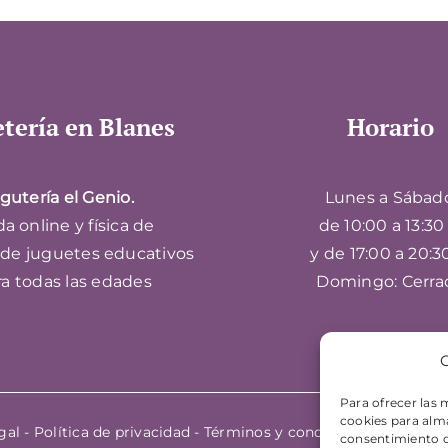
tería en Blanes
Horario
gutería el Genio.
Lunes a Sábad
a online y física de
de 10:00 a 13:30 
 de juguetes educativos
y de 17:00 a 20:3
ra todas las edades
Domingo: Cerra
G
Para ofrecer las 
cookies para alma
gal
-
Política de privacidad
-
Términos y condiciones
| Sitio w
consentimiento d