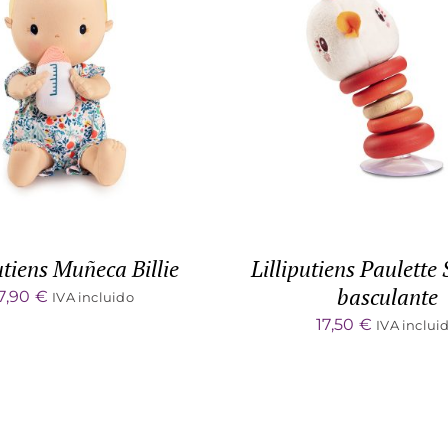
TO CART
/
DETALLES
DETALLES
utiens Muñeca Billie
Lilliputiens Paulette
basculante
7,90
€
IVA incluido
17,50
€
IVA inclui