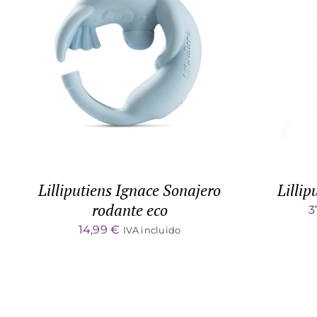
ADD TO CART
/
DETALLES
ADD 
Lilliputiens Ignace Sonajero
Lillip
rodante eco
3
14,99
€
IVA incluido