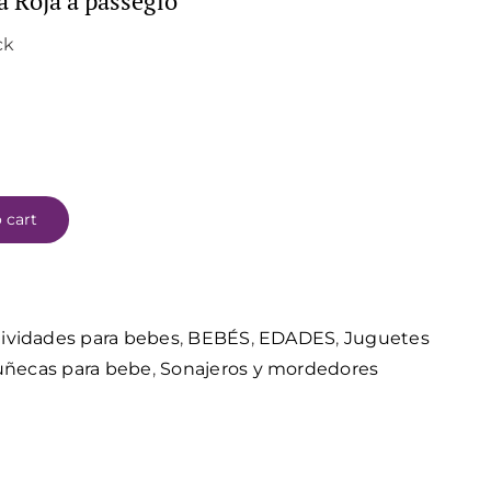
a Roja a passegio
ck
 cart
ividades para bebes
,
BEBÉS
,
EDADES
,
Juguetes
uñecas para bebe
,
Sonajeros y mordedores