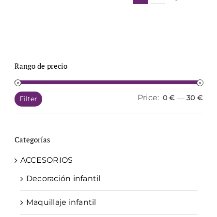
Rango de precio
Price:
—
Min
Ma
0 €
30 €
Filter
pri
pri
Categorías
ACCESORIOS
Decoración infantil
Maquillaje infantil