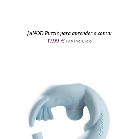
JANOD Puzzle para aprender a contar
17,99
€
IVA incluido
ADD TO CART
/
DETALLES