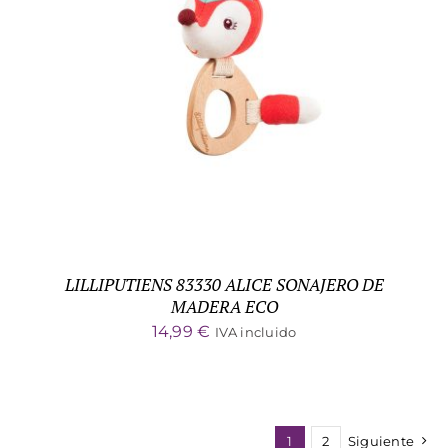
ADD TO CART
/
DETALLES
LILLIPUTIENS 83330 ALICE SONAJERO DE
MADERA ECO
14,99
€
IVA incluido
1
2
Siguiente