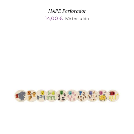
HAPE Perforador
14,00
€
IVA incluido
ADD TO CART
/
DETALLES