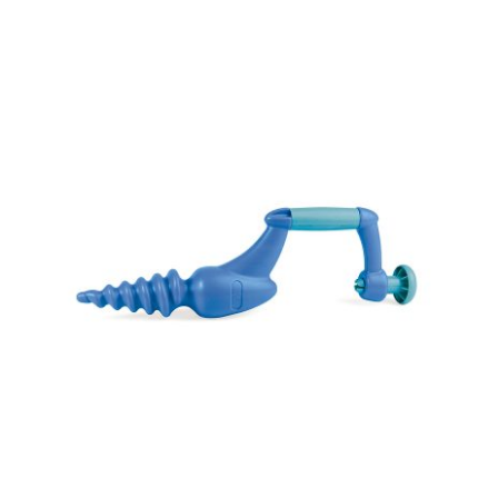
ADD TO CART
/
DETALLES