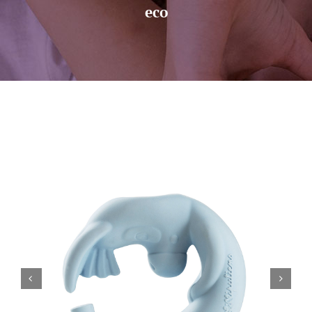
eco
Sobre nosotros
Contacto

