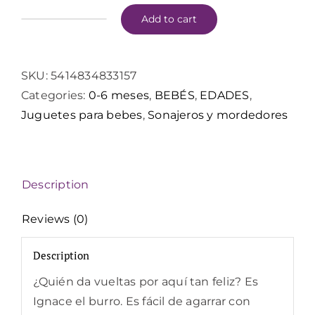
Add to cart
Lilliputiens
Ignace
Sonajero
SKU:
5414834833157
rodante
Categories:
0-6 meses
,
BEBÉS
,
EDADES
,
eco
Juguetes para bebes
,
Sonajeros y mordedores
quantity
Description
Reviews (0)
Description
¿Quién da vueltas por aquí tan feliz? Es
Ignace el burro. Es fácil de agarrar con