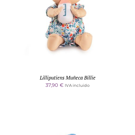
ADD TO CART
/
DETALLES
Lilliputiens Muñeca Billie
37,90
€
IVA incluido