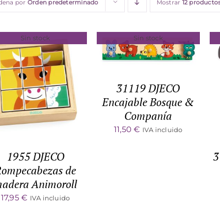
dena por
Orden predeterminado
Mostrar
12 producto
Sin stock
Sin stock
DETALLES
31119 DJECO
DETALLES
Encajable Bosque &
Companía
11,50
€
IVA incluido
1955 DJECO
3
Rompecabezas de
adera Animoroll
17,95
€
IVA incluido