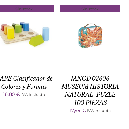
Sin stock
Sin stock
DETALLES
DETALLES
APE Clasificador de
JANOD 02606
Colores y Formas
MUSEUM HISTORIA
NATURAL- PUZLE
16,80
€
IVA incluido
100 PIEZAS
17,99
€
IVA incluido