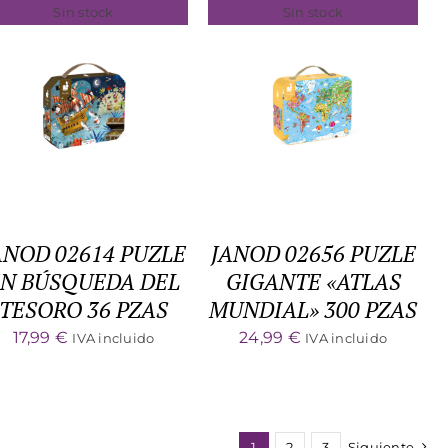
Sin stock
Sin stock
DETALLES
DETALLES
ANOD 02614 PUZLE
JANOD 02656 PUZLE
N BÚSQUEDA DEL
GIGANTE «ATLAS
TESORO 36 PZAS
MUNDIAL» 300 PZAS
17,99
€
24,99
€
IVA incluido
IVA incluido
1
2
3
Siguiente