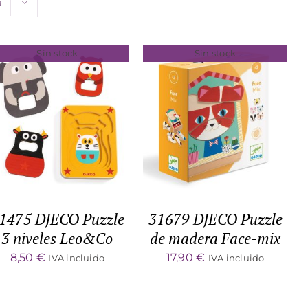
s
Sin stock
Sin stock
DETALLES
DETALLES
1475 DJECO Puzzle
31679 DJECO Puzzle
3 niveles Leo&Co
de madera Face-mix
8,50
€
17,90
€
IVA incluido
IVA incluido