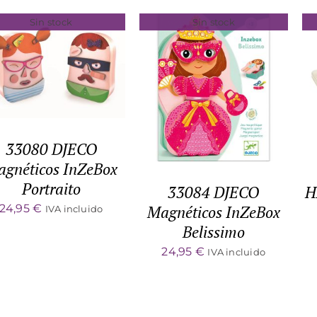
Sin stock
Sin stock
DETALLES
DETALLES
33080 DJECO
gnéticos InZeBox
Portraito
33084 DJECO
H
24,95
€
Magnéticos InZeBox
IVA incluido
Belissimo
24,95
€
IVA incluido