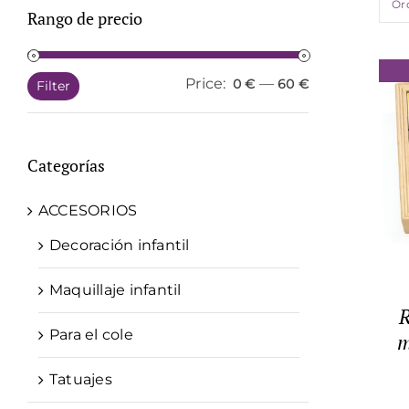
Or
Rango de precio
Price:
—
Min
Max
0 €
60 €
Filter
price
price
Categorías
ACCESORIOS
Decoración infantil
Maquillaje infantil
Para el cole
m
Tatuajes