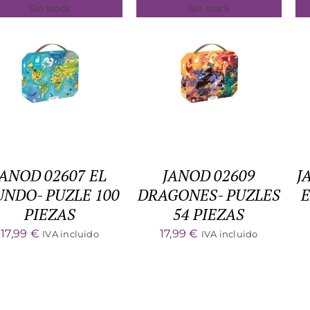
Sin stock
Sin stock
DETALLES
DETALLES
JANOD 02607 EL
JANOD 02609
J
NDO- PUZLE 100
DRAGONES- PUZLES
E
PIEZAS
54 PIEZAS
17,99
€
17,99
€
IVA incluido
IVA incluido