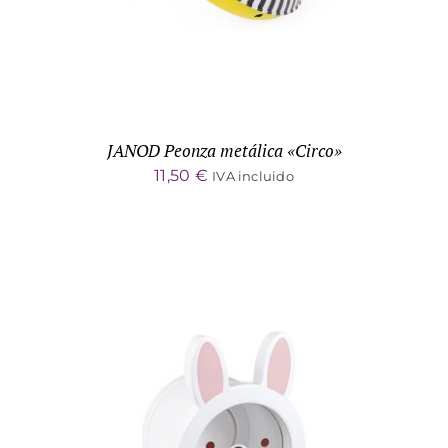
JANOD Peonza metálica «Circo»
11,50
€
IVA incluido
ADD TO CART
/
DETALLES