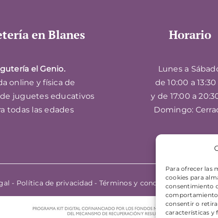
tería en Blanes
Horario
gutería el Genio.
Lunes a Sábad
a online y física de
de 10:00 a 13:30 
 de juguetes educativos
y de 17:00 a 20:3
ra todas las edades
Domingo: Cerra
G
Para ofrecer las 
cookies para alma
gal
-
Política de privacidad
-
Términos y condiciones
| Sitio w
consentimiento d
comportamiento de
consentir o retir
características y