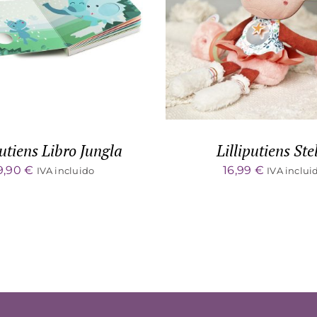
DETALLES
DETALLES
putiens Libro Jungla
Lilliputiens Ste
9,90
€
16,99
€
IVA incluido
IVA inclui