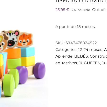
HAPE BABY EINSTEIN
25,95
€
Out of 
IVA incluido
A partir de 18 meses.
SKU:
6943478024922
Categories:
12-24 meses
,
A
Aprende
,
BEBÉS
,
Constru
educativos
,
JUGUETES
,
Ju