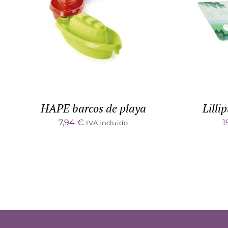
ADD TO CART
/
DETALLES
HAPE barcos de playa
Lilli
7,94
€
1
IVA incluido