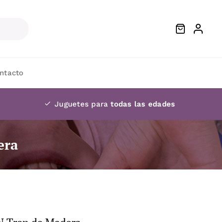
ntacto
Juguetes para
todas las edades
era