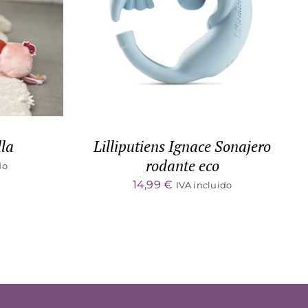
ADD TO CART
/
DETALLES
lla
Lilliputiens Ignace Sonajero
rodante eco
do
14,99
€
IVA incluido