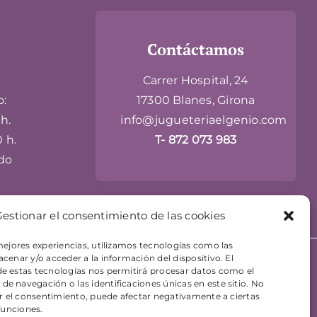
Contáctamos
Carrer Hospital, 24
o:
17300 Blanes, Girona
h.
info@jugueteriaelgenio.com
0 h.
T- 872 073 983
do
estionar el consentimiento de las cookies
mejores experiencias, utilizamos tecnologías como las
cenar y/o acceder a la información del dispositivo. El
eb diseñado por
+QueGusto - Tu Estudio Creativo
e estas tecnologías nos permitirá procesar datos como el
 navegación o las identificaciones únicas en este sitio. No
ar el consentimiento, puede afectar negativamente a ciertas
 funciones.