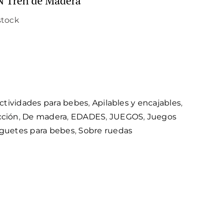
 Tren de Madera
stock
ctividades para bebes
,
Apilables y encajables
,
cción
,
De madera
,
EDADES
,
JUEGOS
,
Juegos
guetes para bebes
,
Sobre ruedas