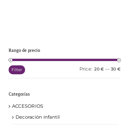
Rango de precio
Price:
—
Min
Ma
20 €
30 €
Filter
pri
pri
Categorías
ACCESORIOS
Decoración infantil