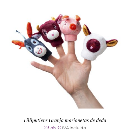
ADD TO CART
/
DETALLES
Lilliputiens Granja marionetas de dedo
23,55
€
IVA incluido