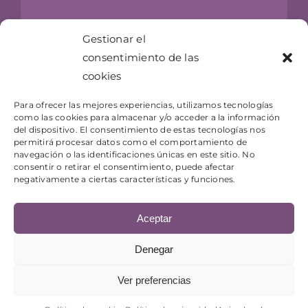
Carrer Hospital, 24
Gestionar el
17300 Blanes, Girona
consentimiento de las
info@jugueteriaelgenio.com
cookies
T- 872 073 983
Para ofrecer las mejores experiencias, utilizamos tecnologías
como las cookies para almacenar y/o acceder a la información
del dispositivo. El consentimiento de estas tecnologías nos
permitirá procesar datos como el comportamiento de
navegación o las identificaciones únicas en este sitio. No
consentir o retirar el consentimiento, puede afectar
negativamente a ciertas características y funciones.
Aceptar
© Copyright 2026 Juguetería El Genio |
Aviso legal
-
Política de privacidad
-
Términos y condiciones
| Sitio
Denegar
web diseñado por
+QueGusto - Tu Estudio Creativo
Ver preferencias