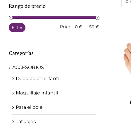
Or
Rango de precio
Price:
—
Min
Max
0 €
50 €
Filter
price
price
Categorías
ACCESORIOS
Decoración infantil
Maquillaje infantil
Para el cole
Tatuajes