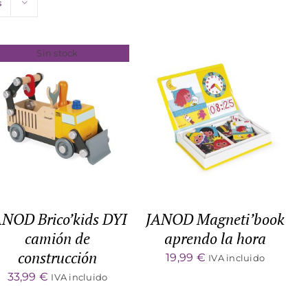
s
Sin stock
ADD TO CART
/
DETALLES
DETALLES
ANOD Brico’kids DYI
JANOD Magneti’book
camión de
aprendo la hora
construcción
19,99
€
IVA incluido
33,99
€
IVA incluido