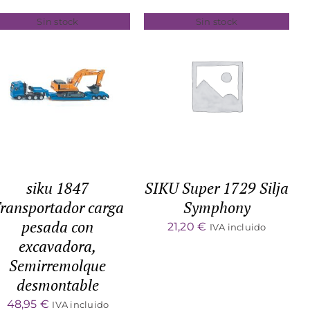
Sin stock
Sin stock
DETALLES
DETALLES
siku 1847
SIKU Super 1729 Silja
ransportador carga
Symphony
pesada con
21,20
€
IVA incluido
excavadora,
Semirremolque
desmontable
48,95
€
IVA incluido