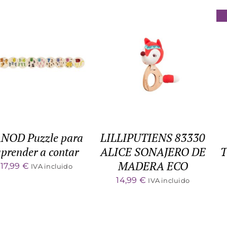
ADD TO CART
/
ADD TO CART
/
DETALLES
DETALLES
ANOD Puzzle para
LILLIPUTIENS 83330
prender a contar
ALICE SONAJERO DE
T
MADERA ECO
17,99
€
IVA incluido
14,99
€
IVA incluido