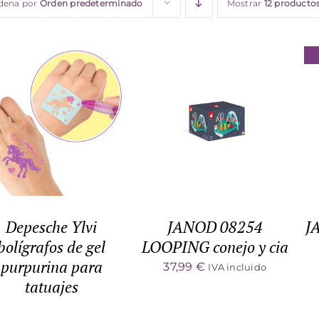
dena por
Orden predeterminado
Mostrar
12 producto
ADD TO CART
/
DETALLES
DETALLES
Depesche Ylvi
JANOD 08254
J
bolígrafos de gel
LOOPING conejo y cia
purpurina para
37,99
€
IVA incluido
tatuajes