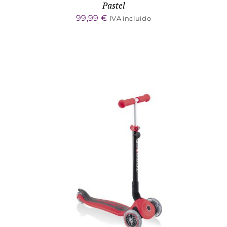
Pastel
99,99
€
IVA incluido
ADD TO CART
/
DETALLES