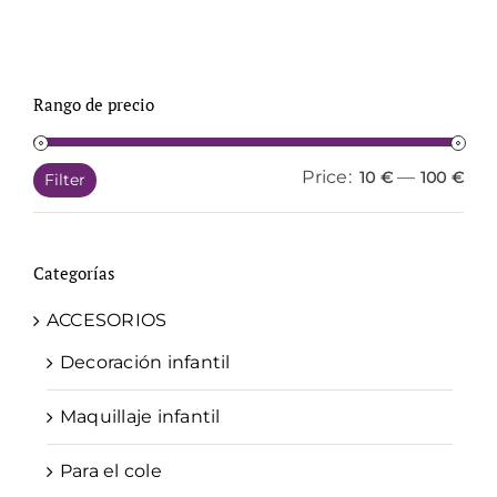
Rango de precio
Price:
—
Min
Ma
10 €
100 €
Filter
pri
pri
Categorías
ACCESORIOS
Decoración infantil
Maquillaje infantil
Para el cole