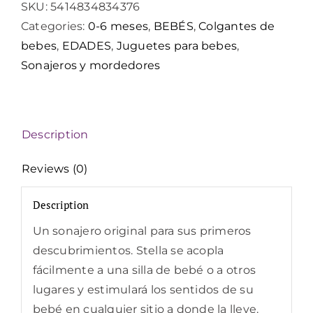
SKU:
5414834834376
con
Categories:
0-6 meses
,
BEBÉS
,
Colgantes de
campanilla
bebes
,
EDADES
,
Juguetes para bebes
,
quantity
Sonajeros y mordedores
Description
Reviews (0)
Description
Un sonajero original para sus primeros
descubrimientos. Stella se acopla
fácilmente a una silla de bebé o a otros
lugares y estimulará los sentidos de su
bebé en cualquier sitio a donde la lleve.