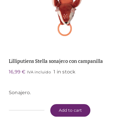
Lilliputiens Stella sonajero con campanilla
16,99
€
1 in stock
IVA incluido
Sonajero.
Add to cart
Lilliputiens
Stella
sonajero