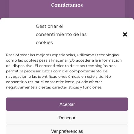
Contáctamos
Carrer Hospital, 24
Gestionar el
17300 Blanes, Girona
consentimiento de las
info@jugueteriaelgenio.com
cookies
T- 872 073 983
Para ofrecer las mejores experiencias, utilizamos tecnologías
como las cookies para almacenar y/o acceder a la información
del dispositivo. El consentimiento de estas tecnologías nos
permitirá procesar datos como el comportamiento de
navegación o las identificaciones únicas en este sitio. No
consentir o retirar el consentimiento, puede afectar
negativamente a ciertas características y funciones.
Aceptar
© Copyright 2026 Juguetería El Genio |
Aviso legal
-
Política de privacidad
-
Términos y condiciones
| Sitio
Denegar
web diseñado por
+QueGusto - Tu Estudio Creativo
Ver preferencias