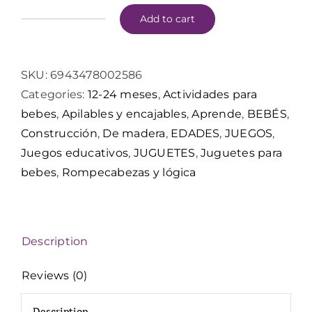
Add to cart
HAPE
Puzzle
Creativo
SKU:
6943478002586
de
Categories:
12-24 meses
,
Actividades para
Clavijas
bebes
,
Apilables y encajables
,
Aprende
,
BEBÉS
,
quantity
Construcción
,
De madera
,
EDADES
,
JUEGOS
,
Juegos educativos
,
JUGUETES
,
Juguetes para
bebes
,
Rompecabezas y lógica
Description
Reviews (0)
Description