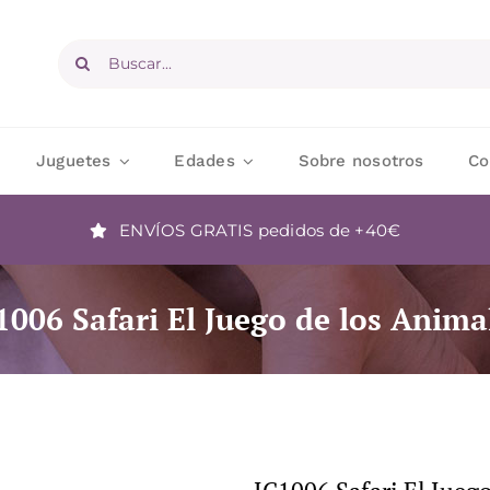
Buscar:
Juguetes
Edades
Sobre nosotros
Co
ENVÍOS GRATIS
pedidos de +40€
1006 Safari El Juego de los Anima