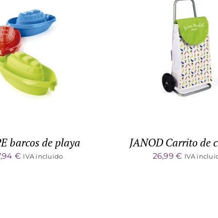
TO CART
/
DETALLES
DETALLES
 barcos de playa
JANOD Carrito de 
7,94
€
26,99
€
IVA incluido
IVA inclui