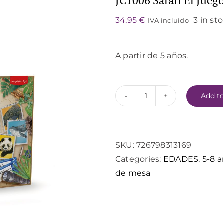
JC1006 Safari El Jueg
34,95
€
3 in st
IVA incluido
A partir de 5 años.
Add to
JC1006
Safari
El
Juego
SKU:
726798313169
de
Categories:
EDADES
,
5-8 
los
de mesa
Animales
quantity