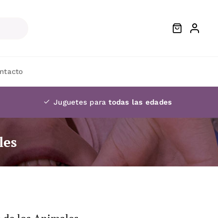
ntacto
Juguetes para
todas las edades
les