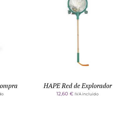
DETALLES
compra
HAPE Red de Explorador
12,60
€
do
IVA incluido