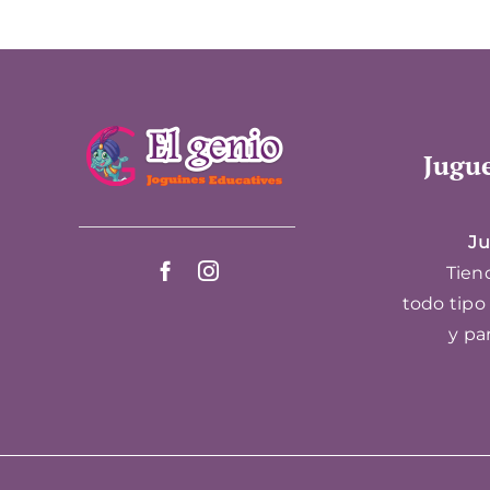
Jugue
Ju
Tiend
todo tipo
y pa