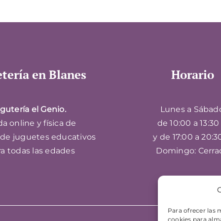
tería en Blanes
Horario
gutería el Genio.
Lunes a Sábad
a online y física de
de 10:00 a 13:30 
 de juguetes educativos
y de 17:00 a 20:3
ra todas las edades
Domingo: Cerra
G
Para ofrecer las 
cookies para alma