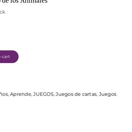
o de los Animales
ock
 cart
años
,
Aprende
,
JUEGOS
,
Juegos de cartas
,
Juegos