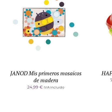
DETALLES
ADD 
JANOD Mis primeros mosaicos
HAPE
de madera
24,99
€
IVA incluido