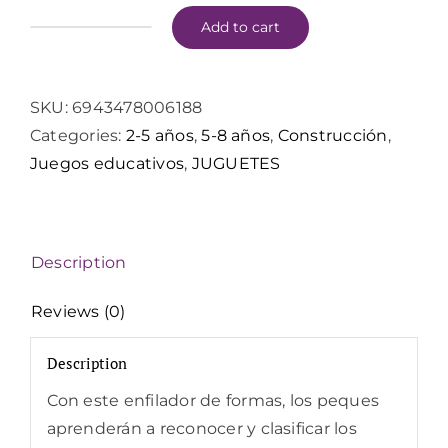
Add to cart
E1019
HAPE
Juego
SKU:
6943478006188
de
Categories:
2-5 años
,
5-8 años
,
Construcción
,
Formas
Juegos educativos
,
JUGUETES
para
Enlazar
quantity
Description
Reviews (0)
Description
Con este enfilador de formas, los peques
aprenderán a reconocer y clasificar los