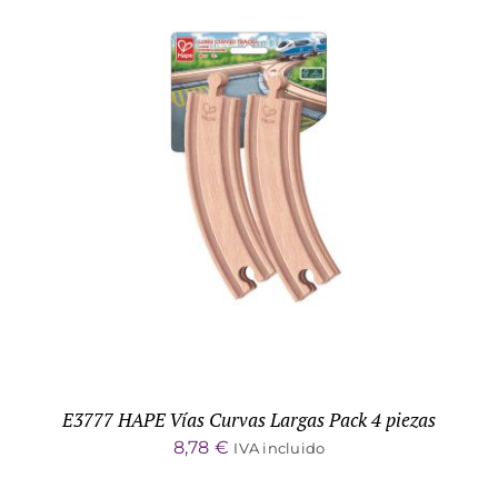
ADD TO CART
/
DETALLES
E3777 HAPE Vías Curvas Largas Pack 4 piezas
8,78
€
IVA incluido