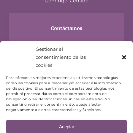
Domingo: Cerrado
Contáctamos
Carrer Hospital, 24
Gestionar el
17300 Blanes, Girona
consentimiento de las
info@jugueteriaelgenio.com
cookies
T- 872 073 983
Para ofrecer las mejores experiencias, utilizamos tecnologías
como las cookies para almacenar y/o acceder a la información
del dispositivo. El consentimiento de estas tecnologías nos
permitirá procesar datos como el comportamiento de
navegación o las identificaciones únicas en este sitio. No
consentir o retirar el consentimiento, puede afectar
negativamente a ciertas características y funciones.
Aceptar
© Copyright 2026 Juguetería El Genio |
Aviso legal
-