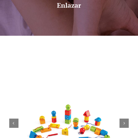
Enlazar
Sobre nosotros
Contacto

