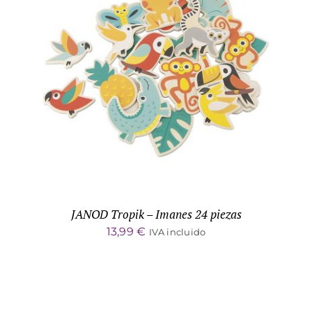
ADD TO CART
/
DETALLES
JANOD Tropik – Imanes 24 piezas
13,99
€
IVA incluido