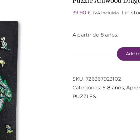
Puzzle Aniwood Drag
39,90
€
1 in st
IVA incluido
A partir de 8 años.
Add to
Puzzle
Aniwood
Dragón
SKU:
726367923102
M
Categories:
5-8 años
,
Apre
quantity
PUZZLES