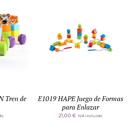
ADD TO CART
/
DETALLES
 Tren de
E1019 HAPE Juego de Formas
para Enlazar
21,00
€
do
IVA incluido