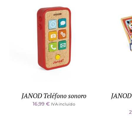
ADD TO CART
/
DETALLES
ADD 
JANOD Teléfono sonoro
JANOD 
16,99
€
IVA incluido
2