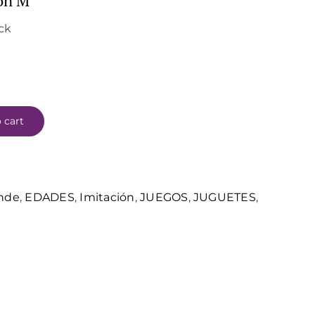
ón M
ock
 cart
nde
,
EDADES
,
Imitación
,
JUEGOS
,
JUGUETES
,