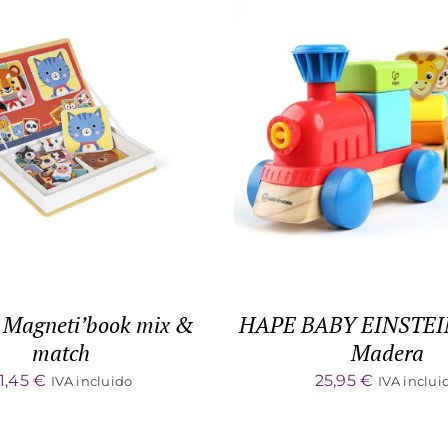
TO CART
/
DETALLES
DETALLES
Magneti’book mix &
HAPE BABY EINSTEIN
match
Madera
1,45
€
25,95
€
IVA incluido
IVA inclui