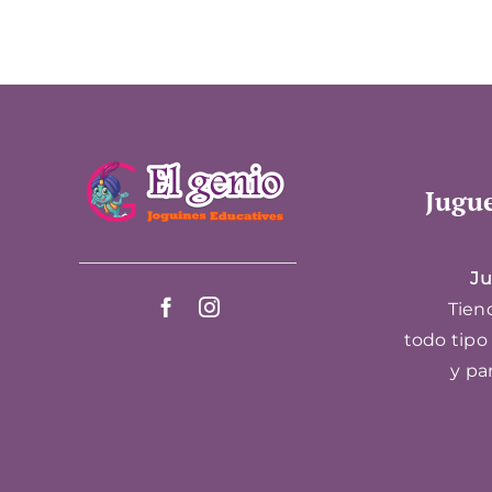
Jugue
Ju
Tiend
todo tipo
y pa