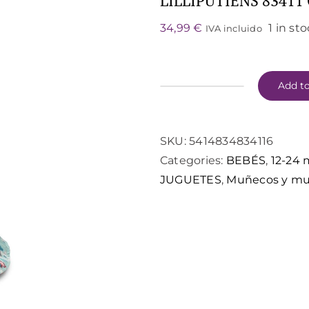
LILLIPUTIENS 8341
34,99
€
1 in st
IVA incluido
Add to
LILLIPUTIENS
83411
CAPERUCITA
SKU:
5414834834116
ROJA
Categories:
BEBÉS
,
12-24 
MARIONETA
JUGUETES
,
Muñecos y m
quantity