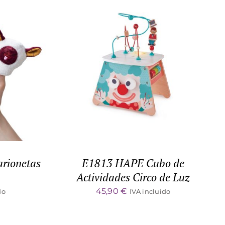
ALLES
ADD TO CART
/
DETALLES
arionetas
E1813 HAPE Cubo de
Actividades Circo de Luz
45,90
€
do
IVA incluido