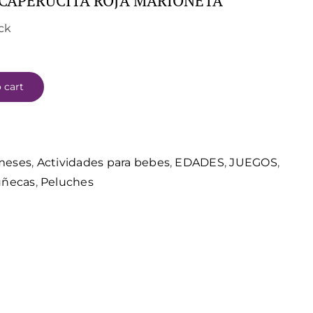
1 CAPERUCITA ROJA MARIONETA
ock
 cart
meses
,
Actividades para bebes
,
EDADES
,
JUEGOS
,
uñecas
,
Peluches