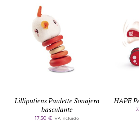
DETALLES
Lilliputiens Paulette Sonajero
HAPE Per
basculante
2
17,50
€
IVA incluido