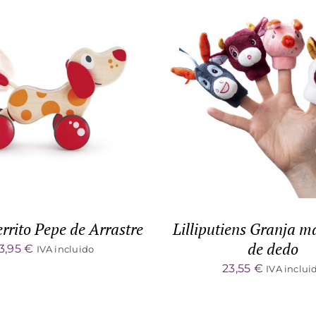
DETALLES
ADD TO CART
/
DET
rito Pepe de Arrastre
Lilliputiens Granja m
de dedo
3,95
€
IVA incluido
23,55
€
IVA inclui