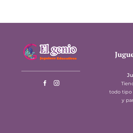
Jugue
Ju
Tiend
todo tipo
y pa