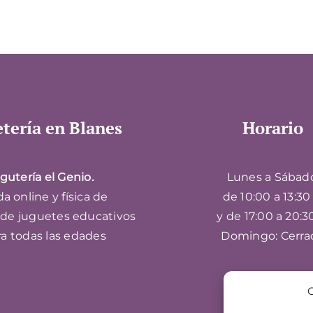
tería en Blanes
Horario
gutería el Genio.
Lunes a Sábad
a online y física de
de 10:00 a 13:30 
 de juguetes educativos
y de 17:00 a 20:3
ra todas las edades
Domingo: Cerra
G