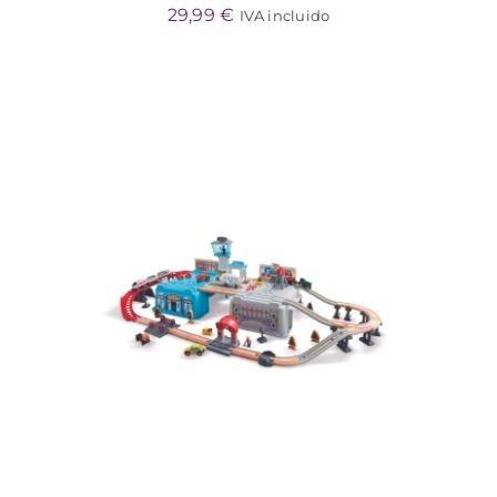
29,99
€
IVA incluido
ADD TO CART
/
DETALLES