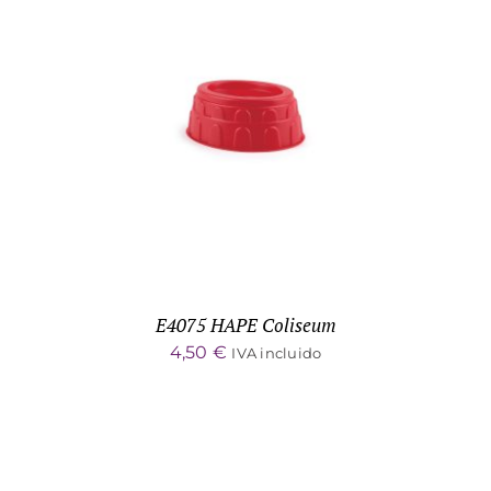
ADD TO CART
/
DETALLES
E4075 HAPE Coliseum
4,50
€
IVA incluido