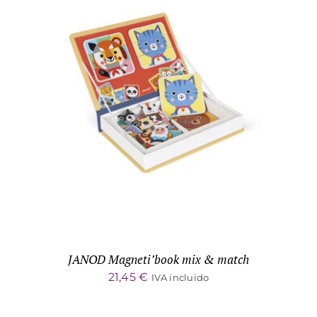
ADD TO CART
/
DETALLES
JANOD Magneti’book mix & match
21,45
€
IVA incluido