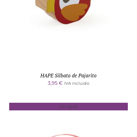
ADD TO CART
/
DETALLES
HAPE Silbato de Pajarito
3,95
€
IVA incluido
Sin stock