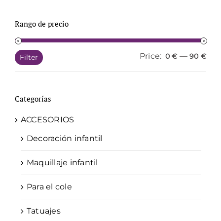
Rango de precio
Price:
—
Min
Ma
0 €
90 €
Filter
pri
pri
Categorías
ACCESORIOS
Decoración infantil
Maquillaje infantil
Para el cole
Tatuajes