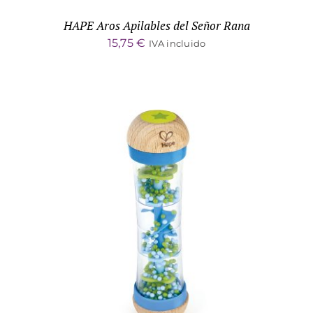
HAPE Aros Apilables del Señor Rana
15,75
€
IVA incluido
ADD TO CART
/
DETALLES