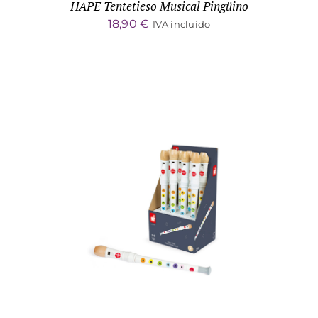
HAPE Tentetieso Musical Pingüino
18,90
€
IVA incluido
ADD TO CART
/
DETALLES